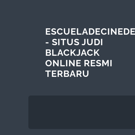
ESCUELADECINED
- SITUS JUDI
BLACKJACK
ONLINE RESMI
TERBARU