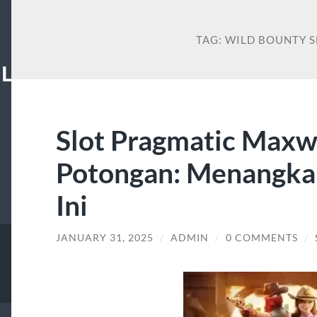
TAG:
WILD BOUNTY
ELSAHARA
Slot Pragmatic Maxw
Potongan: Menangkan
Ini
JANUARY 31, 2025
/
ADMIN
/
0 COMMENTS
/