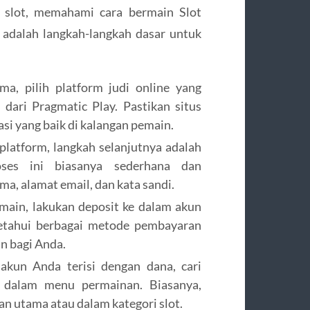
 slot, memahami cara bermain Slot
 adalah langkah-langkah dasar untuk
ma, pilih platform judi online yang
ari Pragmatic Play. Pastikan situs
asi yang baik di kalangan pemain.
 platform, langkah selanjutnya adalah
ses ini biasanya sederhana dan
a, alamat email, dan kata sandi.
main, lakukan deposit ke dalam akun
etahui berbagai metode pembayaran
an bagi Anda.
 akun Anda terisi dengan dana, cari
 dalam menu permainan. Biasanya,
man utama atau dalam kategori slot.