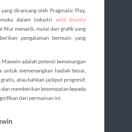
yang dirancang oleh Pragmatic Play,
emuka dalam industri
wild bounty
 fitur menarik, mulai dari grafik yang
berikan pengalaman bermain yang
tic Maxwin adalah potensi kemenangan
ara untuk memenangkan hadiah besar,
gratis, atau bahkan jackpot progresif.
in dan memberikan kesempatan kepada
ifikan dari permainan ini.
xwin