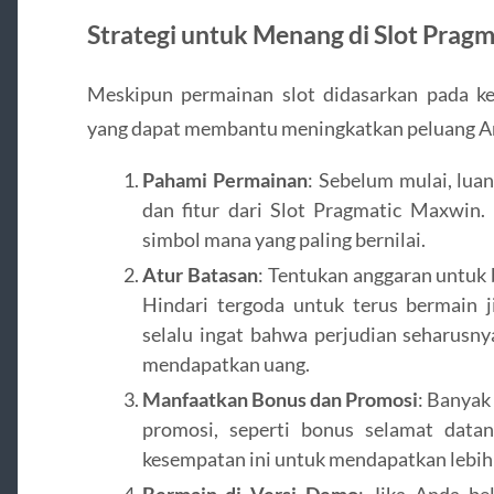
Strategi untuk Menang di Slot Prag
Meskipun permainan slot didasarkan pada ke
yang dapat membantu meningkatkan peluang A
Pahami Permainan
: Sebelum mulai, lu
dan fitur dari Slot Pragmatic Maxwin.
simbol mana yang paling bernilai.
Atur Batasan
: Tentukan anggaran untuk 
Hindari tergoda untuk terus bermain 
selalu ingat bahwa perjudian seharusny
mendapatkan uang.
Manfaatkan Bonus dan Promosi
: Banyak
promosi, seperti bonus selamat datan
kesempatan ini untuk mendapatkan lebih 
Bermain di Versi Demo
: Jika Anda b