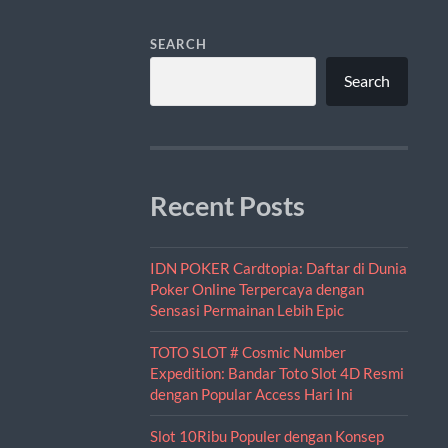
SEARCH
Search
Recent Posts
IDN POKER Cardtopia: Daftar di Dunia
Poker Online Terpercaya dengan
Sensasi Permainan Lebih Epic
TOTO SLOT # Cosmic Number
Expedition: Bandar Toto Slot 4D Resmi
dengan Popular Access Hari Ini
Slot 10Ribu Populer dengan Konsep