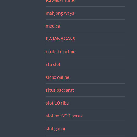
mahjong ways
medical
RAJANAGA99
roulette online
rtp slot
sicbo online
situs baccarat
slot 10 ribu
slot bet 200 perak
slot gacor