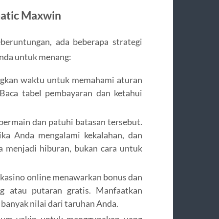
matic Maxwin
beruntungan, ada beberapa strategi
nda untuk menang:
angkan waktu untuk memahami aturan
 Baca tabel pembayaran dan ketahui
bermain dan patuhi batasan tersebut.
jika Anda mengalami kekalahan, dan
a menjadi hiburan, bukan cara untuk
 kasino online menawarkan bonus dan
g atau putaran gratis. Manfaatkan
banyak nilai dari taruhan Anda.
elum yakin untuk menggunakan uang