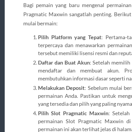
Bagi pemain yang baru mengenal permainan
Pragmatic Maxwin sangatlah penting. Berikut
mulai bermain:
Pilih Platform yang Tepat
: Pertama-ta
terpercaya dan menawarkan permainan d
tersebut memiliki lisensi resmi dan reput
Daftar dan Buat Akun
: Setelah memilih
mendaftar dan membuat akun. Pro
membutuhkan informasi dasar seperti nam
Melakukan Deposit
: Sebelum mulai ber
permainan Anda. Pastikan untuk meng
yang tersedia dan pilih yang paling nyam
Pilih Slot Pragmatic Maxwin
: Setelah
permainan Slot Pragmatic Maxwin di
permainan ini akan terlihat jelas di hala