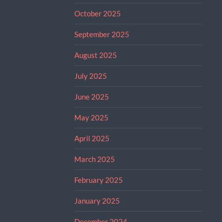
October 2025
September 2025
August 2025
July 2025
June 2025
May 2025
April 2025
March 2025
February 2025
January 2025
December 2024