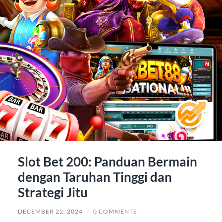
Slot Bet 200: Panduan Bermain
dengan Taruhan Tinggi dan
Strategi Jitu
DECEMBER 22, 2024
/
0 COMMENTS