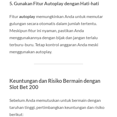
5.
Gunakan Fitur Autoplay dengan Hati-hati
Fitur
autoplay
memungkinkan Anda untuk memutar
gulungan secara otomatis dalam jumlah tertentu.
Meskipun fitur ini nyaman, pastikan Anda
menggunakannya dengan bijak dan jangan terlalu
terburu-buru. Tetap kontrol anggaran Anda meski
menggunakan autoplay.
Keuntungan dan Risiko Bermain dengan
Slot Bet 200
Sebelum Anda memutuskan untuk bermain dengan
taruhan tinggi, pertimbangkan keuntungan dan risiko
berikut: