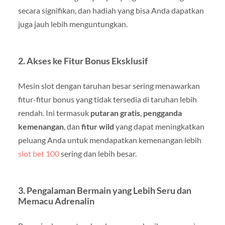
secara signifikan, dan hadiah yang bisa Anda dapatkan
juga jauh lebih menguntungkan.
2.
Akses ke Fitur Bonus Eksklusif
Mesin slot dengan taruhan besar sering menawarkan
fitur-fitur bonus yang tidak tersedia di taruhan lebih
rendah. Ini termasuk
putaran gratis
,
pengganda
kemenangan
, dan
fitur wild
yang dapat meningkatkan
peluang Anda untuk mendapatkan kemenangan lebih
slot bet 100
sering dan lebih besar.
3.
Pengalaman Bermain yang Lebih Seru dan
Memacu Adrenalin