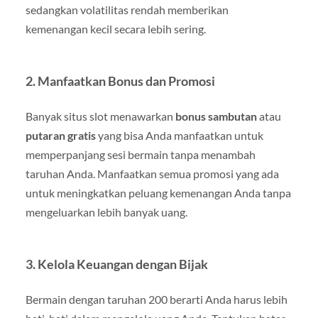
sedangkan volatilitas rendah memberikan
kemenangan kecil secara lebih sering.
2.
Manfaatkan Bonus dan Promosi
Banyak situs slot menawarkan
bonus sambutan
atau
putaran gratis
yang bisa Anda manfaatkan untuk
memperpanjang sesi bermain tanpa menambah
taruhan Anda. Manfaatkan semua promosi yang ada
untuk meningkatkan peluang kemenangan Anda tanpa
mengeluarkan lebih banyak uang.
3.
Kelola Keuangan dengan Bijak
Bermain dengan taruhan 200 berarti Anda harus lebih