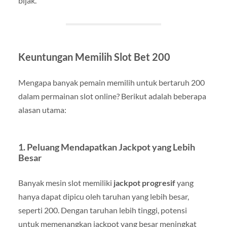
bijak.
Keuntungan Memilih Slot Bet 200
Mengapa banyak pemain memilih untuk bertaruh 200
dalam permainan slot online? Berikut adalah beberapa
alasan utama:
1.
Peluang Mendapatkan Jackpot yang Lebih
Besar
Banyak mesin slot memiliki
jackpot progresif
yang
hanya dapat dipicu oleh taruhan yang lebih besar,
seperti 200. Dengan taruhan lebih tinggi, potensi
untuk memenangkan jackpot yang besar meningkat