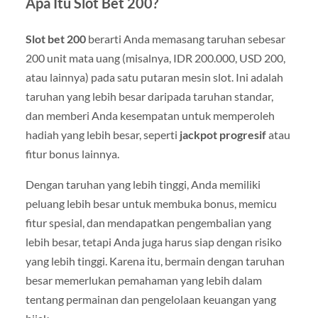
Apa Itu Slot Bet 200?
Slot bet 200
berarti Anda memasang taruhan sebesar
200 unit mata uang (misalnya, IDR 200.000, USD 200,
atau lainnya) pada satu putaran mesin slot. Ini adalah
taruhan yang lebih besar daripada taruhan standar,
dan memberi Anda kesempatan untuk memperoleh
hadiah yang lebih besar, seperti
jackpot progresif
atau
fitur bonus lainnya.
Dengan taruhan yang lebih tinggi, Anda memiliki
peluang lebih besar untuk membuka bonus, memicu
fitur spesial, dan mendapatkan pengembalian yang
lebih besar, tetapi Anda juga harus siap dengan risiko
yang lebih tinggi. Karena itu, bermain dengan taruhan
besar memerlukan pemahaman yang lebih dalam
tentang permainan dan pengelolaan keuangan yang