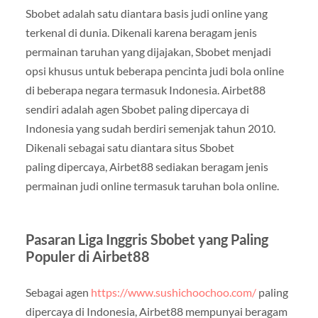
Sbobet adalah satu diantara basis judi online yang
terkenal di dunia. Dikenali karena beragam jenis
permainan taruhan yang dijajakan, Sbobet menjadi
opsi khusus untuk beberapa pencinta judi bola online
di beberapa negara termasuk Indonesia. Airbet88
sendiri adalah agen Sbobet paling dipercaya di
Indonesia yang sudah berdiri semenjak tahun 2010.
Dikenali sebagai satu diantara situs Sbobet
paling dipercaya, Airbet88 sediakan beragam jenis
permainan judi online termasuk taruhan bola online.
Pasaran Liga Inggris Sbobet yang Paling
Populer di Airbet88
Sebagai agen
https://www.sushichoochoo.com/
paling
dipercaya di Indonesia, Airbet88 mempunyai beragam