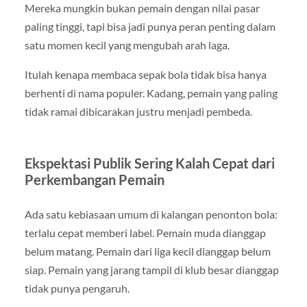
Mereka mungkin bukan pemain dengan nilai pasar
paling tinggi, tapi bisa jadi punya peran penting dalam
satu momen kecil yang mengubah arah laga.
Itulah kenapa membaca sepak bola tidak bisa hanya
berhenti di nama populer. Kadang, pemain yang paling
tidak ramai dibicarakan justru menjadi pembeda.
Ekspektasi Publik Sering Kalah Cepat dari
Perkembangan Pemain
Ada satu kebiasaan umum di kalangan penonton bola:
terlalu cepat memberi label. Pemain muda dianggap
belum matang. Pemain dari liga kecil dianggap belum
siap. Pemain yang jarang tampil di klub besar dianggap
tidak punya pengaruh.