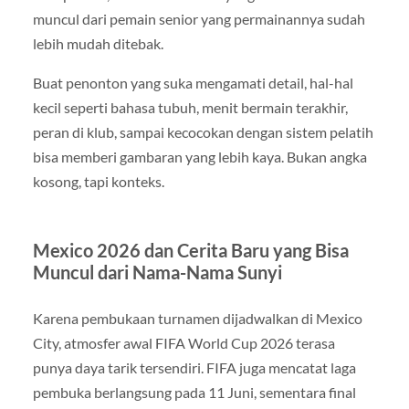
muncul dari pemain senior yang permainannya sudah
lebih mudah ditebak.
Buat penonton yang suka mengamati detail, hal-hal
kecil seperti bahasa tubuh, menit bermain terakhir,
peran di klub, sampai kecocokan dengan sistem pelatih
bisa memberi gambaran yang lebih kaya. Bukan angka
kosong, tapi konteks.
Mexico 2026 dan Cerita Baru yang Bisa
Muncul dari Nama-Nama Sunyi
Karena pembukaan turnamen dijadwalkan di Mexico
City, atmosfer awal FIFA World Cup 2026 terasa
punya daya tarik tersendiri. FIFA juga mencatat laga
pembuka berlangsung pada 11 Juni, sementara final