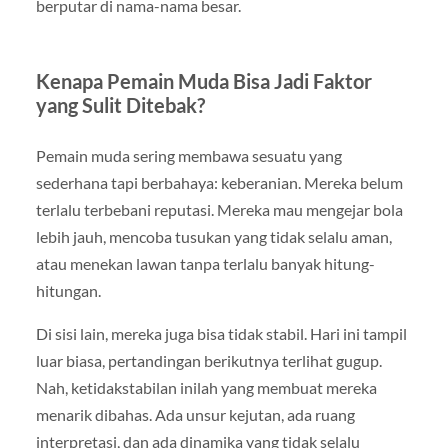
berputar di nama-nama besar.
Kenapa Pemain Muda Bisa Jadi Faktor
yang Sulit Ditebak?
Pemain muda sering membawa sesuatu yang
sederhana tapi berbahaya: keberanian. Mereka belum
terlalu terbebani reputasi. Mereka mau mengejar bola
lebih jauh, mencoba tusukan yang tidak selalu aman,
atau menekan lawan tanpa terlalu banyak hitung-
hitungan.
Di sisi lain, mereka juga bisa tidak stabil. Hari ini tampil
luar biasa, pertandingan berikutnya terlihat gugup.
Nah, ketidakstabilan inilah yang membuat mereka
menarik dibahas. Ada unsur kejutan, ada ruang
interpretasi, dan ada dinamika yang tidak selalu