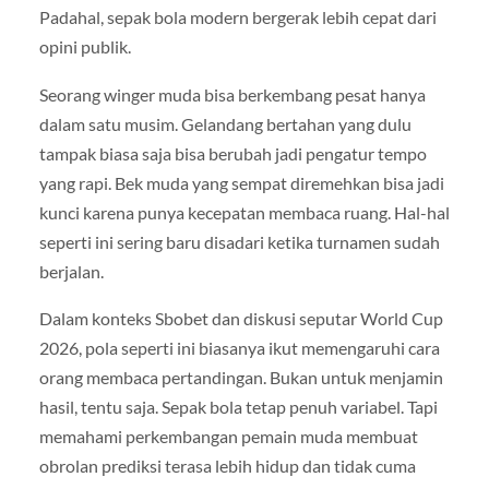
Padahal, sepak bola modern bergerak lebih cepat dari
opini publik.
Seorang winger muda bisa berkembang pesat hanya
dalam satu musim. Gelandang bertahan yang dulu
tampak biasa saja bisa berubah jadi pengatur tempo
yang rapi. Bek muda yang sempat diremehkan bisa jadi
kunci karena punya kecepatan membaca ruang. Hal-hal
seperti ini sering baru disadari ketika turnamen sudah
berjalan.
Dalam konteks Sbobet dan diskusi seputar World Cup
2026, pola seperti ini biasanya ikut memengaruhi cara
orang membaca pertandingan. Bukan untuk menjamin
hasil, tentu saja. Sepak bola tetap penuh variabel. Tapi
memahami perkembangan pemain muda membuat
obrolan prediksi terasa lebih hidup dan tidak cuma