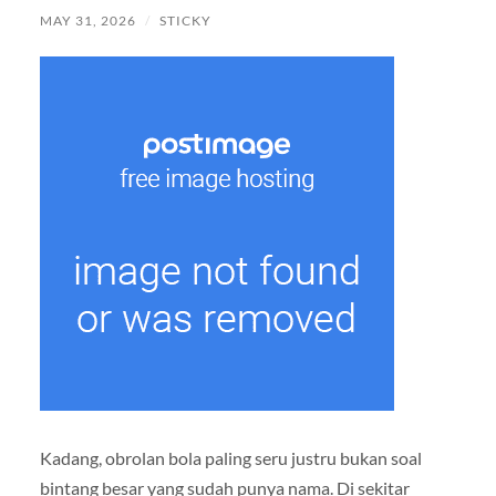
MAY 31, 2026
/
STICKY
Kadang, obrolan bola paling seru justru bukan soal
bintang besar yang sudah punya nama. Di sekitar