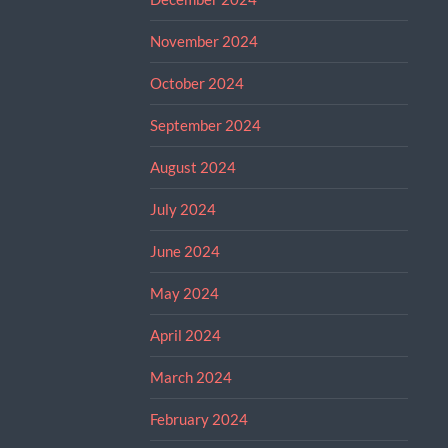
November 2024
October 2024
September 2024
August 2024
July 2024
June 2024
May 2024
April 2024
March 2024
February 2024