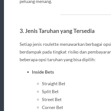
peluang menang.
3. Jenis Taruhan yang Tersedia
Setiap jenis roulette menawarkan berbagai opsi 
berdampak pada tingkat risiko dan pembayaran
beberapa opsi taruhan yang bisa dipilih:
Inside Bets
Straight Bet
Split Bet
Street Bet
Corner Bet