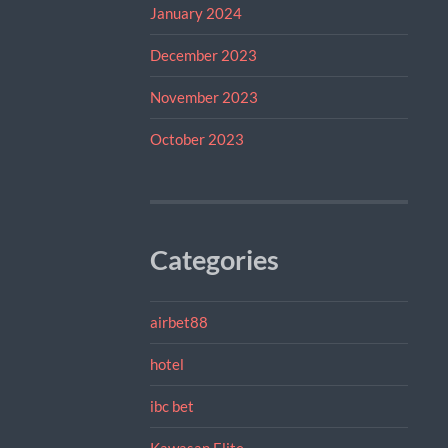
January 2024
December 2023
November 2023
October 2023
Categories
airbet88
hotel
ibc bet
Kawasan Elite