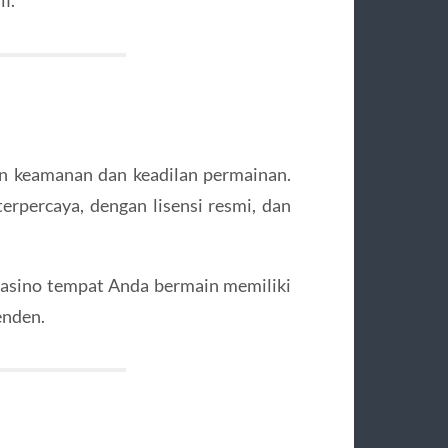
n keamanan dan keadilan permainan.
erpercaya, dengan lisensi resmi, dan
asino tempat Anda bermain memiliki
enden.