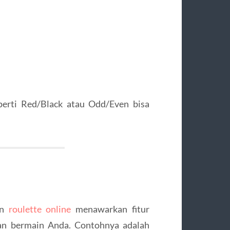
erti Red/Black atau Odd/Even bisa
an
roulette online
menawarkan fitur
an bermain Anda. Contohnya adalah