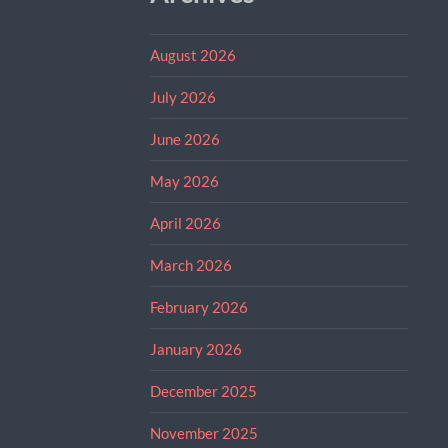
August 2026
July 2026
June 2026
May 2026
April 2026
March 2026
February 2026
January 2026
December 2025
November 2025