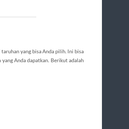
taruhan yang bisa Anda pilih. Ini bisa
 yang Anda dapatkan. Berikut adalah