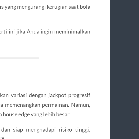
is yang mengurangi kerugian saat bola
erti ini jika Anda ingin meminimalkan
an variasi dengan jackpot progresif
nda memenangkan permainan. Namun,
na house edge yang lebih besar.
an siap menghadapi risiko tinggi,
f.