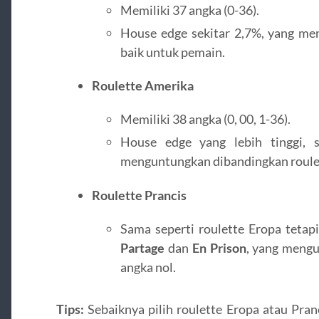
Memiliki 37 angka (0-36).
House edge sekitar 2,7%, yang me
baik untuk pemain.
Roulette Amerika
Memiliki 38 angka (0, 00, 1-36).
House edge yang lebih tinggi, 
menguntungkan dibandingkan roule
Roulette Prancis
Sama seperti roulette Eropa teta
Partage
dan
En Prison
, yang mengu
angka nol.
Tips:
Sebaiknya pilih roulette Eropa atau Pra