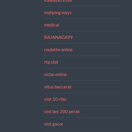
mahjong ways
medical
RAJANAGA99
roulette online
rtp slot
sicbo online
situs baccarat
slot 10 ribu
slot bet 200 perak
slot gacor