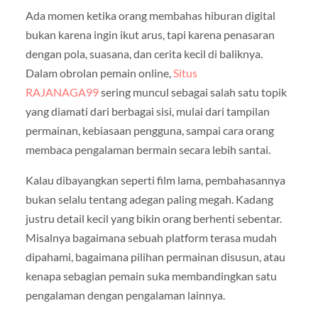
Ada momen ketika orang membahas hiburan digital
bukan karena ingin ikut arus, tapi karena penasaran
dengan pola, suasana, dan cerita kecil di baliknya.
Dalam obrolan pemain online,
Situs
RAJANAGA99
sering muncul sebagai salah satu topik
yang diamati dari berbagai sisi, mulai dari tampilan
permainan, kebiasaan pengguna, sampai cara orang
membaca pengalaman bermain secara lebih santai.
Kalau dibayangkan seperti film lama, pembahasannya
bukan selalu tentang adegan paling megah. Kadang
justru detail kecil yang bikin orang berhenti sebentar.
Misalnya bagaimana sebuah platform terasa mudah
dipahami, bagaimana pilihan permainan disusun, atau
kenapa sebagian pemain suka membandingkan satu
pengalaman dengan pengalaman lainnya.