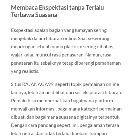
Membaca Ekspektasi tanpa Terlalu
Terbawa Suasana
Ekspektasi adalah bagian yang lumayan sering
menjebak dalam hiburan online. Saat seseorang
mendengar sebuah nama platform sering dibahas,
wajar kalau muncul rasa penasaran. Namun, rasa
penasaran itu sebaiknya tetap dibarengi pemahaman
yang realistis.
Situs RAJANAGA99, seperti topik permainan online
lainnya, lebih aman dilihat dari sisi eksplorasi hiburan.
Pemain bisa memperhatikan bagaimana platform
menyajikan informasi, bagaimana kategori permainan
dibuat, dan bagaimana suasana digitalnya terbentuk.
Dengan cara pandang seperti ini, pengalaman terasa
lebih netral dan tidak terlalu dibebani harapan