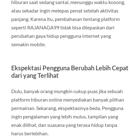
hiburan saat sedang santai, menunggu waktu kosong,
atau sekadar ingin melepas penat setelah aktivitas
panjang. Karena itu, pembahasan tentang platform
seperti RAJANAGA99 tidak bisa dilepaskan dari
perubahan gaya hidup pengguna internet yang
semakin mobile.
Ekspektasi Pengguna Berubah Lebih Cepat
dari yang Terlihat
Dulu, banyak orang mungkin cukup puas jika sebuah
platform hiburan online menyediakan banyak pilihan
permainan. Sekarang, ekspektasinya beda. Pengguna
ingin pengalaman yang lebih mulus, tampilan yang
enak dilihat, dan suasana yang terasa hidup tanpa
harus berlebihan.