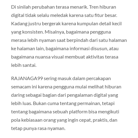
Di sinilah perubahan terasa menarik. Tren hiburan
digital tidak selalu meledak karena satu fitur besar.
Kadang justru bergerak karena kumpulan detail kecil
yang konsisten. Misalnya, bagaimana pengguna
merasa lebih nyaman saat berpindah dari satu halaman
ke halaman lain, bagaimana informasi disusun, atau
bagaimana nuansa visual membuat aktivitas terasa
lebih santai.
RAJANAGA99 sering masuk dalam percakapan
semacam ini karena pengguna mulai melihat hiburan
daring sebagai bagian dari pengalaman digital yang
lebih luas. Bukan cuma tentang permainan, tetapi
tentang bagaimana sebuah platform bisa mengikuti
pola kebiasaan orang yang ingin cepat, praktis, dan
tetap punya rasa nyaman.