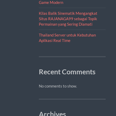
Game Modern
Kilas Balik Sinematik Mengangkat
Situs RAJANAGA99 sebagai Topik
Permainan yang Sering Diamati
Thailand Server untuk Kebutuhan
Aplikasi Real Time
Recent Comments
No comments to show.
Archives