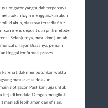
s slot gacor yang sudah terpercaya.
s melakukan login menggunakan akun
iliki akun, biasanya tersedia fitur
n, cari menu deposit dan pilih metode
rensi. Selanjutnya, masukkan jumlah
 muncul di layar. Biasanya, pemain
n tinggal konfirmasi proses
tis karena tidak membutuhkan waktu
angsung masuk ke saldo akun
ain slot gacor. Pastikan juga untuk
ka terjadi kendala. Dengan mengikuti
it menjadi lebih aman dan efisien.