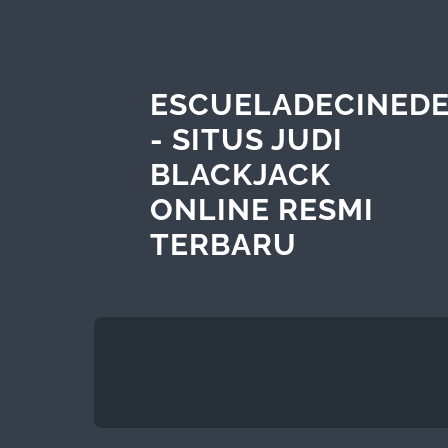
ESCUELADECINED
- SITUS JUDI
BLACKJACK
ONLINE RESMI
TERBARU