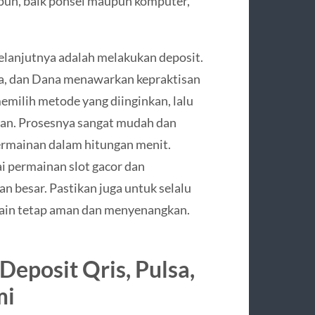
 pun, baik ponsel maupun komputer,
selanjutnya adalah melakukan deposit.
lsa, dan Dana menawarkan kepraktisan
emilih metode yang diinginkan, lalu
an. Prosesnya sangat mudah dan
ermainan dalam hitungan menit.
i permainan slot gacor dan
besar. Pastikan juga untuk selalu
ain tetap aman dan menyenangkan.
posit Qris, Pulsa,
mi