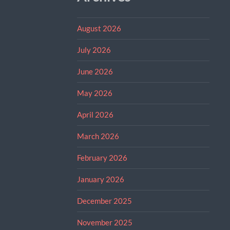
August 2026
July 2026
June 2026
May 2026
April 2026
March 2026
February 2026
January 2026
December 2025
November 2025