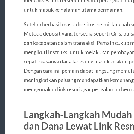
mengakses link tersebut melalui perangkat apa
untuk masuk ke halaman utama permainan.
Setelah berhasil masuk ke situs resmi, langkah 
Metode deposit yang tersedia seperti Qris, pu
dan kecepatan dalam transaksi. Pemain cukup m
mengikuti instruksi untuk melakukan pembayar
cepat, biasanya dana langsung masuk ke akun p
Dengan cara ini, pemain dapat langsung memula
meningkatkan peluang mendapatkan kemenangan 
menggunakan link resmi agar pengalaman berm
Langkah-Langkah Mudah De
dan Dana Lewat Link Res