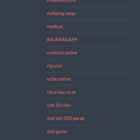
mahjong ways
medical
RAJANAGA99
roulette online
rtp slot
sicbo online
situs baccarat
slot 10 ribu
slot bet 200 perak
slot gacor