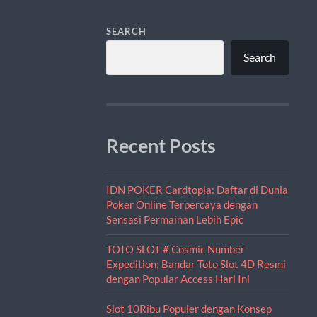
SEARCH
Search
Recent Posts
IDN POKER Cardtopia: Daftar di Dunia
Poker Online Terpercaya dengan
Sensasi Permainan Lebih Epic
TOTO SLOT # Cosmic Number
Expedition: Bandar Toto Slot 4D Resmi
dengan Popular Access Hari Ini
Slot 10Ribu Populer dengan Konsep