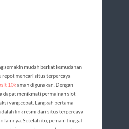
yang semakin mudah berkat kemudahan
u repot mencari situs terpercaya
osit 10k
aman digunakan. Dengan
ja dapat menikmati permainan slot
aksi yang cepat. Langkah pertama
alah link resmi dari situs terpercaya
n lainnya. Setelah itu, pemain tinggal