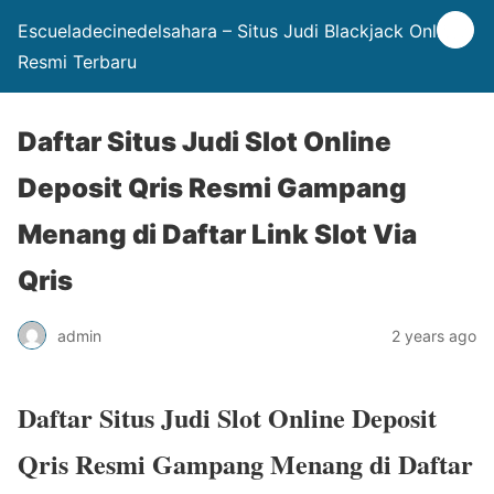
Escueladecinedelsahara – Situs Judi Blackjack Online
Resmi Terbaru
Daftar Situs Judi Slot Online
Deposit Qris Resmi Gampang
Menang di Daftar Link Slot Via
Qris
admin
2 years ago
Daftar Situs Judi Slot Online Deposit
Qris Resmi Gampang Menang di Daftar